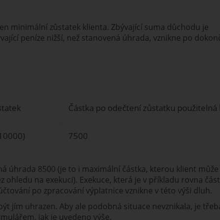
ten minimální zůstatek klienta. Zbývající suma důchodu je
vající peníze nižší, než stanovená úhrada, vznikne po dokon
statek
Částka po odečtení zůstatku použitelná
10000)
7500
 úhrada 8500 (je to i maximální částka, kterou klient může
z ohledu na exekuci). Exekuce, která je v příkladu rovna čás
tování po zpracování výplatnice vznikne v této výši dluh.
ýt jím uhrazen. Aby ale podobná situace nevznikala, je třeb
rmulářem, jak je uvedeno výše.