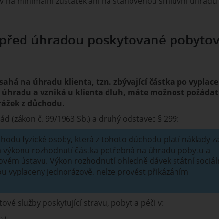
iv na minimální zůstatek ani na stanovenou smluvní úhradu
před úhradou poskytované pobyto
 sahá na úhradu klienta, tzn. zbývající částka po vyplace
 úhradu a vzniká u klienta dluh, máte možnost požádat
rážek z důchodu.
d (zákon č. 99/1963 Sb.) a druhý odstavec § 299:
chodu fyzické osoby, která z tohoto důchodu platí náklady z
há výkonu rozhodnutí částka potřebná na úhradu pobytu a
kovém ústavu. Výkon rozhodnutí ohledně dávek státní sociál
ou vyplaceny jednorázově, nelze provést přikázáním
vé služby poskytující stravu, pobyt a péči v:
.),