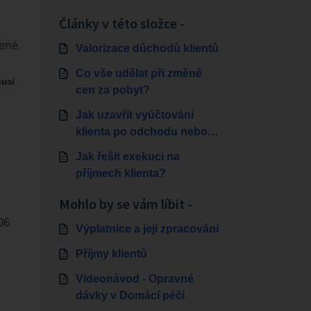
Články v této složce -
žené
Valorizace důchodů klientů
Co vše udělat při změně
usí
cen za pobyt?
Jak uzavřít vyúčtování
klienta po odchodu nebo
úmrtí?
Jak řešit exekuci na
příjmech klienta?
Mohlo by se vám líbit -
06
Výplatnice a její zpracování
Příjmy klientů
Videonávod - Opravné
dávky v Domácí péči