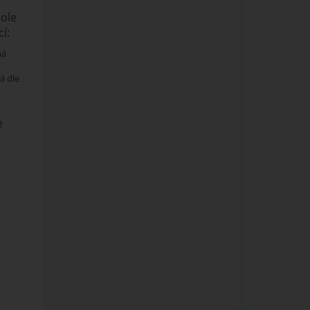
pole
í:
má
á dle
e