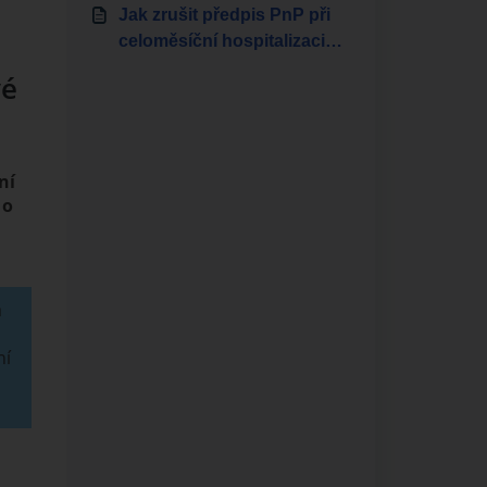
Jak zrušit předpis PnP při
celoměsíční hospitalizaci
klienta?
vé
ní
 o
a
ní