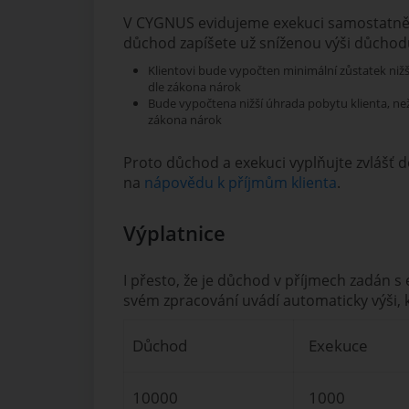
V CYGNUS evidujeme exekuci samostatně v
důchod zapíšete už sníženou výši důchodu
Klientovi bude vypočten minimální zůstatek nižš
dle zákona nárok
Bude vypočtena nižší úhrada pobytu klienta, než
zákona nárok
Proto důchod a exekuci vyplňujte zvlášť d
na
nápovědu k příjmům klienta
.
Výplatnice
I přesto, že je důchod v příjmech zadán s e
svém zpracování uvádí automaticky výši, 
Důchod
Exekuce
10000
1000