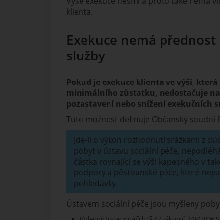
Výše exekuce nesmí a proto také nemá vl
klienta.
Exekuce nemá přednost 
služby
Pokud je exekuce klienta ve výši, která
minimálního zůstatku, nedostačuje na
pozastavení nebo snížení exekučních s
Tuto možnost definuje Občanský soudní řá
Jde-li o výkon rozhodnutí srážkami z dů
pobyt v ústavu sociální péče, nepodlé
částka rovnající se výši kapesného v ta
podpory a pěstounské péče, které nejs
pohledávky.
Ústavem sociální péče jsou myšleny pobyto
týdenních stacionářích (§ 47 zákon č. 108/2006 Sb