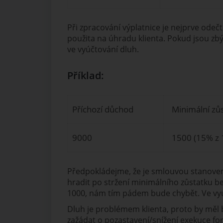
Při zpracování výplatnice je nejprve odeč
použita na úhradu klienta. Pokud jsou zbý
ve vyúčtování dluh.
Příklad:
Příchozí důchod
Minimální zů
9000
1500 (15% z 
Předpokládejme, že je smlouvou stanovená
hradit po stržení minimálního zůstatku be
1000, nám tím pádem bude chybět. Ve vyúč
Dluh je problémem klienta, proto by měl b
zažádat o pozastavení/snížení exekuce fo