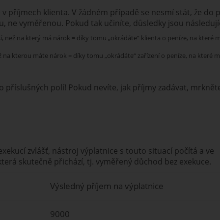
 příjmech klienta. V žádném případě se nesmí stát, že do 
, ne vyměřenou. Pokud tak učiníte, důsledky jsou následujíc
í, než na který má nárok = díky tomu „okrádáte“ klienta o peníze, na které 
 na kterou máte nárok = díky tomu „okrádáte“ zařízení o peníze, na které m
o příslušných polí! Pokud nevíte, jak příjmy zadávat, mrknět
xekucí zvlášť, nástroj výplatnice s touto situací počítá a ve
která skutečně přichází, tj. vyměřený důchod bez exekuce.
Výsledný příjem na výplatnice
9000