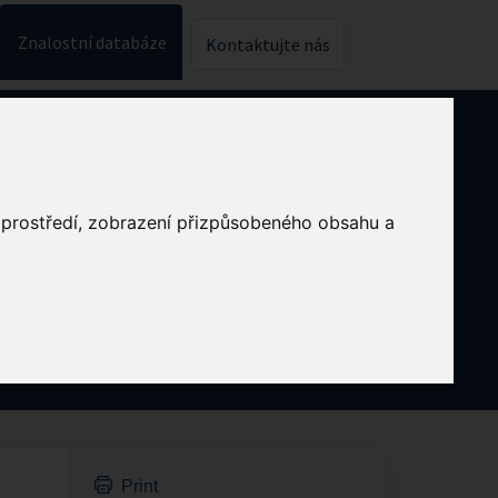
Znalostní databáze
Kontaktujte nás
o prostředí, zobrazení přizpůsobeného obsahu a
Print