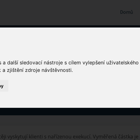
Domů
účtování pobytu klienta
a další sledovací nástroje s cílem vylepšení uživatelskéh
a zjištění zdroje návštěvnosti.
enta?
by
ODPOLEDNE
těji vyskytují klienti s nařízenou exekucí. Vyměřená částka je