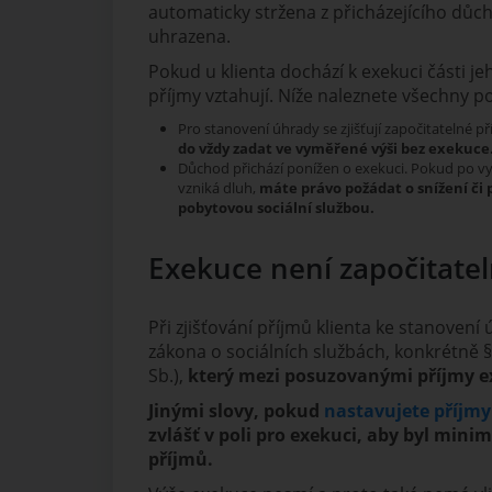
automaticky stržena z přicházejícího důcho
uhrazena.
Pokud u klienta dochází k exekuci části je
příjmy vztahují. Níže naleznete všechny pod
Pro stanovení úhrady se zjišťují započitatelné 
do vždy zadat ve vyměřené výši bez exekuce
Důchod přichází ponížen o exekuci. Pokud po vy
vzniká dluh,
máte právo požádat o snížení č
pobytovou sociální službou.
Exekuce není započitat
Při zjišťování příjmů klienta ke stanovení
zákona o sociálních službách, konkrétně 
Sb.),
který mezi posuzovanými příjmy 
Jinými slovy, pokud
nastavujete příjmy
zvlášť v poli pro exekuci, aby byl mini
příjmů.