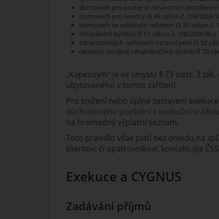
domovech pro osoby se zdravotním postižením (
domovech pro seniory (§ 49 zákon č. 108/2006 Sb
domovech se zvláštním režimem (§ 50 zákon č. 1
chráněném bydlení (§ 51 zákon č. 108/2006 Sb.),
zdravotnických zařízeních ústavní péče (§ 52 zák
centrech sociálně rehabilitačních služeb (§ 70 zá
„Kapesným“ je ve smyslu § 73 odst. 3 zák.
ubytovaného v tomto zařízení.
Pro snížení nebo úplné zastavení exekuce
důchodového pojištění s exekuční srážko
na hromadný výplatní seznam.
Toto pravidlo však platí bez ohledu na 
klientovi či opatrovníkovi, kontaktujte ČSSZ
Exekuce a CYGNUS
Zadávání příjmů