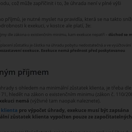
du, což může zapříčinit i to, že úhrada není v plné výši
ho příjmů, je nutné myslet na pravidla, která se na takto sní
robnosti k exekuci, v kostce ale platí, že:
příjmy dle zákona o existenčním minimu, kam exekuce nepatří –
důchod se m
.
placení zůstatku je částka na úhradu pobytu nedostatečná a ve vyúčtování
i pozastavení exekuce. Exekuce nemá přednost před poskytovanou
elným příjmem
 úhrady s ohledem na minimální zůstatek klienta, je třeba dle
§ 71, hledět na zákon o existenčním minimu (zákon č. 110/20
exekuci nemá
(výživné tam naopak naleznete).
 klienta
pro výpočet úhrady, exekuce musí být zapsána
mální zůstatek klienta vypočten pouze ze započitatelných