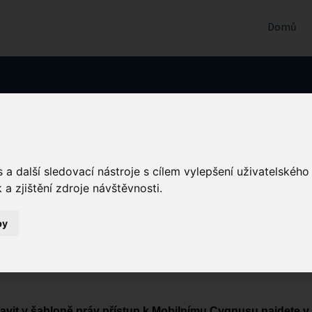
Domů
bilní CYGNUS pro Domácí péči
a další sledovací nástroje s cílem vylepšení uživatelskéh
i
a zjištění zdroje návštěvnosti.
6 ODPOLEDNE
by
tavit v šabloně práv přístup k Mobilnímu Cygnusu najdete v