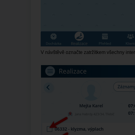
V návštěvě označte
zatržítkem
všechny interv