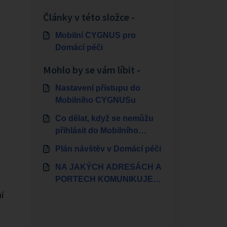
Články v této složce -
Mobilní CYGNUS pro
Domácí péči
Mohlo by se vám líbit -
Nastavení přístupu do
Mobilního CYGNUSu
Co dělat, když se nemůžu
přihlásit do Mobilního
CYGNUSu?
Plán návštěv v Domácí péči
NA JAKÝCH ADRESÁCH A
PORTECH KOMUNIKUJE
CYGNUS
í