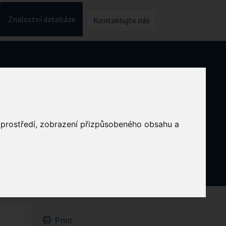
Znalostní databáze
Kontaktujte nás
o prostředí, zobrazení přizpůsobeného obsahu a
Print