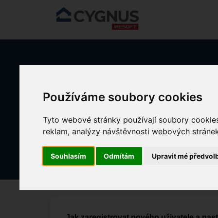
Přeskočit na hlavní obsah
Domů
Znalostní databáze
MOBILNÍ CYGNUS
Mo
Používáme soubory cookies
Tyto webové stránky používají soubory cookies 
Mobilní CYGNUS pro Domácí péč
reklam, analýzy návštěvnosti webových stránek 
Změněno dne Čt, 24 Duben, 2025 v 12:5
Souhlasím
Odmítám
Upravit mé předvol
Jak zaregistrovat nového uživatele a nas