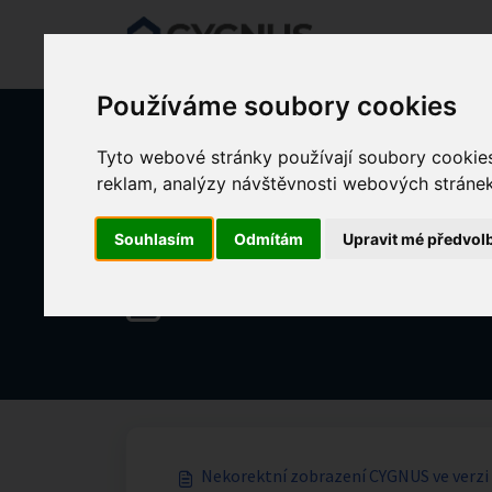
Přeskočit na hlavní obsah
Používáme soubory cookies
Tyto webové stránky používají soubory cookies 
Domů
Znalostní databáze
NASTAVENÍ SYSTÉMU
reklam, analýzy návštěvnosti webových stránek 
Souhlasím
Odmítám
Upravit mé předvol
Technické parametry a nastaven
Nekorektní zobrazení CYGNUS ve verzi 6