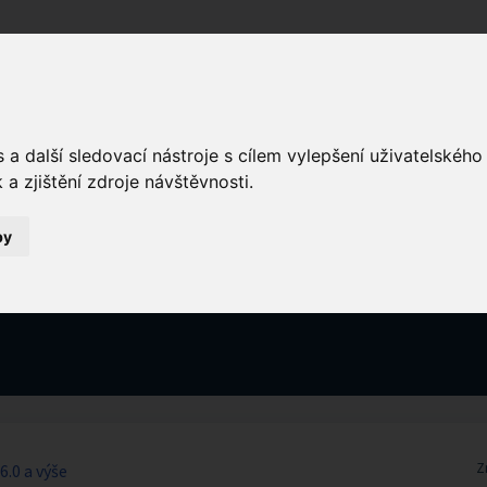
Domů
a další sledovací nástroje s cílem vylepšení uživatelskéh
a zjištění zdroje návštěvnosti.
by
í (4)
Z
.0 a výše