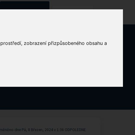
Znalostní databáze
Kontaktujte nás
o prostředí, zobrazení přizpůsobeného obsahu a
měněno dne Pá, 8 Březen, 2024 v 1:36 ODPOLEDNE