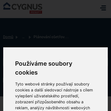
Přeskočit na hlavní obsah
Domů
...
Plánování ošetřovatelské péče
Používáme soubory
cookies
Plánování ošetřovatelské péče
Tyto webové stránky používají soubory
Změněno dne Út, 18 Listopad, 2025 v 7:50 DOPOLEDNE
cookies a další sledovací nástroje s cílem
vylepšení uživatelského prostředí,
zobrazení přizpůsobeného obsahu a
reklam, analýzy návštěvnosti webových