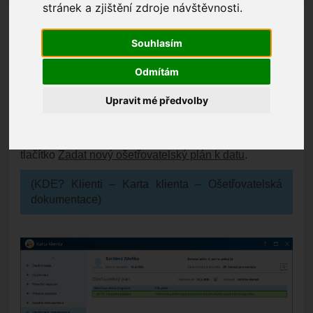
OBSAH
stránek a zjištění zdroje návštěvnosti.
Jak vytvořit/přehodnotit ošetřovatelský plán
Souhlasím
Jak opravit čas nebo obsah hodnocení
ošetřovatelského plánu
Odmítám
Upravit mé předvolby
Jak vytvořit/přehodnotit ošetřovatelský plán
V podsekci
Ošetřovatelská dokumentace
klepněte na
tlačítko
Zadat nový ošetřovatelský plán k datu
.
(KDE? Klienti – Karta klienta – Ošetřovatelská
dokumentace)