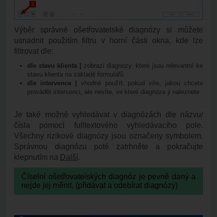
Výběr správné ošetřovatelské diagnózy si můžete
usnadnit použitím filtru v horní části okna, kde lze
filtrovat dle:
dle stavu klienta |
zobrazí diagnozy, které jsou relevantní ke
stavu klienta na základě formulářů
dle intervence |
vhodné použít, pokud víte, jakou chcete
provádět intervenci, ale nevíte, ve které diagnóze ji naleznete.
Je také možné vyhledávat v diagnózách dle názvu/
čísla pomocí fulltextového vyhledávacího pole.
Všechny rizikové diagnózy jsou označeny symbolem.
Správnou diagnózu poté zatrhněte a pokračujte
klepnutím na
Další
.
Číselní ošetřovatelských diagnóz je pevně daný a
nejde jej měnit. (přidávat a odebírat diagnózy)